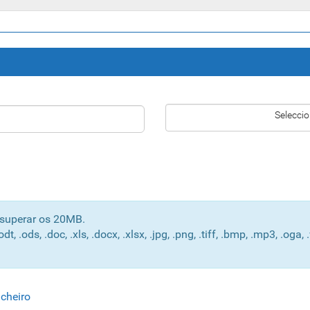
Seleccio
 superar os 20MB.
ods, .doc, .xls, .docx, .xlsx, .jpg, .png, .tiff, .bmp, .mp3, .oga, .wa
icheiro