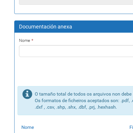
Documentación anexa
Nome
O tamaño total de todos os arquivos non debe
Os formatos de ficheiros aceptados son: .pdf, .odt, .
.dxf , .csv, .shp, .shx, .dbf, .prj, .hexhash.
Nome
F