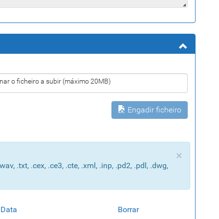
nar o ficheiro a subir (máximo 20MB)
Engadir ficheiro
×
v, .txt, .cex, .ce3, .cte, .xml, .inp, .pd2, .pdl, .dwg,
Data
Borrar